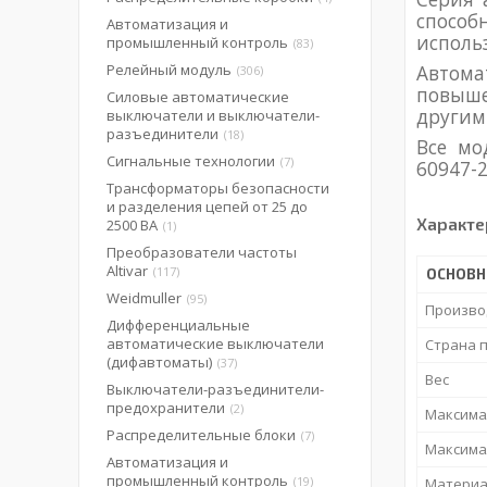
способ
Автоматизация и
исполь
промышленный контроль
83
Релейный модуль
Автома
306
повыше
Силовые автоматические
другим
выключатели и выключатели-
разъединители
18
Все мо
Сигнальные технологии
7
60947-2
Трансформаторы безопасности
и разделения цепей от 25 до
Характе
2500 ВА
1
Преобразователи частоты
Altivar
117
ОСНОВ
Weidmuller
95
Произво
Дифференциальные
автоматические выключатели
Страна 
(дифавтоматы)
37
Вес
Выключатели-разъединители-
предохранители
2
Максима
Распределительные блоки
7
Максима
Автоматизация и
промышленный контроль
19
Материа