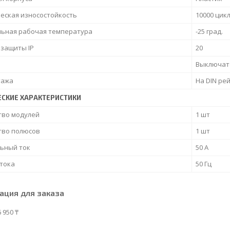
еская износостойкость
10000 цик
ьная рабочая температура
-25 град.
 защиты IP
20
Выключат
тажа
На DIN ре
ЕСКИЕ ХАРАКТЕРИСТИКИ
тво модулей
1 шт
тво полюсов
1 шт
ьный ток
50 А
 тока
50 Гц
ция для заказа
 950 ₸