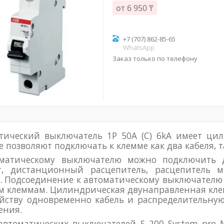
от
6 950 ₸
+7 (707) 862-85-65
WhatsApp
Заказ только по телефону
тический выключатель 1P 50А (C) 6kA имеет ци
е позволяют подключать к клемме как два кабеля, 
матическому выключателю можно подключить 
т, дистанционный расцепитель, расцепитель
. Подсоединение к автоматическому выключателю м
 клеммам. Цилиндрическая двунаправленная клем
ойству одновременно кабель и распределительную
ения.
автоматических выключателей S 200 System pro