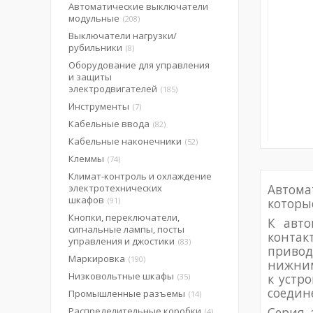
Автоматические выключатели
модульные
208
Выключатели нагрузки/
рубильники
8
Оборудование для управления
и защиты
электродвигателей
185
Инструменты
7
Кабельные ввода
82
Кабельные наконечники
52
Клеммы
74
Климат-контроль и охлаждение
Автома
электротехнических
шкафов
91
которы
Кнопки, переключатели,
К авто
сигнальные лампы, посты
контак
управления и джостики
83
привод
Маркировка
190
нижним
Низковольтные шкафы
к устр
35
соедин
Промышленные разъемы
14
Серия 
Распределительные коробки
4