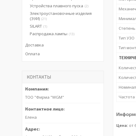
Устройства плавного пуска
2
Механич
Электроустановочные изделия
(ЭУИ)
Минимал
21
SILART
1
Степень
Распродажа лампы
13
Тип УЗО
Доставка
Тип мон
Оплата
ТЕХНИЧ
Количес
КОНТАКТЫ
Количес
Номинал
Частота
ТОО "Фирма "WGM"
Информа
Елена
Цена:
от 6