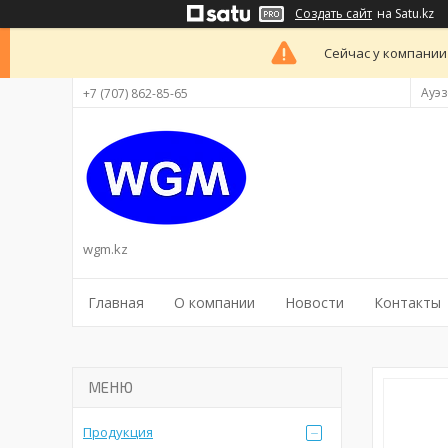
Создать сайт
на Satu.kz
Сейчас у компании
Ауэз
+7 (707) 862-85-65
wgm.kz
Главная
О компании
Новости
Контакты
Продукция