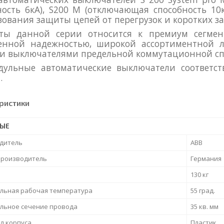
ность 6кА), S200 M (отключающая способность 1
зования защиты цепей от перегрузок и коротких з
ты данной серии относится к премиум сегмент
нной надежностью, широкой ассортиментной 
и выключателями предельной коммутационной сп
дульные автоматические выключатели соответст
.
ристики
НЫЕ
дитель
ABB
производитель
Германия
130 кг
льная рабочая температура
55 град.
льное сечение провода
35 кв. мм
л корпуса
Пластик