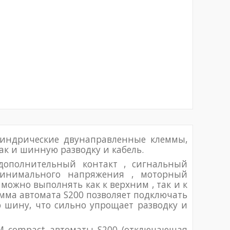
линдрические двунаправленные клеммы,
так и шинную разводку и кабель.
дополнительный контакт , сигнальный
 минимального напряжения , моторный
ожно выполнять как к верхним , так и к
ма автомата S200 позволяет подключать
 шину, что сильно упрощает разводку и
 M compact автоматы S200 (отключающая