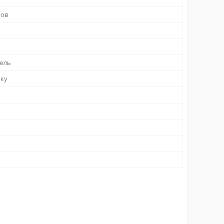
лов
ель
йку