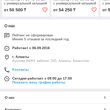
с универсальной катушкой
с универсальной катушкой
с ун
управления 100-
управления 24-60BAC/20-
упра
50 500
54 250
от
₸
от
₸
от
250BAC/DC
60BDC
250
О нас
Рейтинг не сформирован
Менее 5 отзывов за последний год
Работает с 06.09.2016
г. Алматы
Ауэзова 84/69, кабинет 200, Алматы, Казахстан
Контакты
Сегодня работает с 09:00 до 17:00
Показать весь график работы
О нас
Контакты