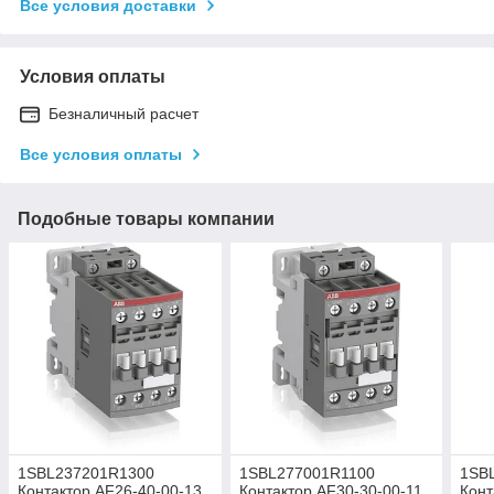
Все условия доставки
Условия оплаты
Безналичный расчет
Все условия оплаты
Подобные товары компании
1SBL237201R1300
1SBL277001R1100
1SB
Контактор AF26-40-00-13
Контактор AF30-30-00-11
Конт