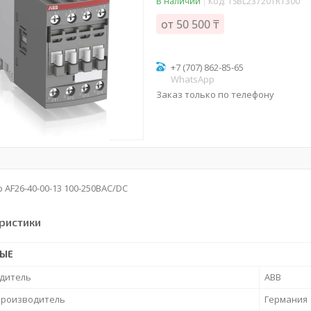
В наличии
Код:
1SBL237201R1300
от
50 500 ₸
+7 (707) 862-85-65
WhatsApp
Заказ только по телефону
 AF26-40-00-13 100-250BAC/DC
ристики
НЫЕ
дитель
ABB
производитель
Германия