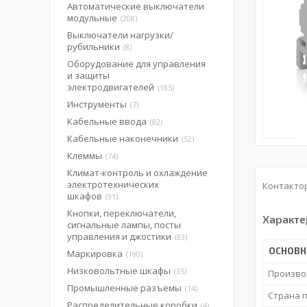
Автоматические выключатели
модульные
208
Выключатели нагрузки/
рубильники
8
Оборудование для управления
и защиты
электродвигателей
185
Инструменты
7
Кабельные ввода
82
Кабельные наконечники
52
Клеммы
74
Климат-контроль и охлаждение
электротехнических
Контактор
шкафов
91
Кнопки, переключатели,
Характе
сигнальные лампы, посты
управления и джостики
83
ОСНОВ
Маркировка
190
Низковольтные шкафы
35
Произво
Промышленные разъемы
14
Страна 
Распределительные коробки
4