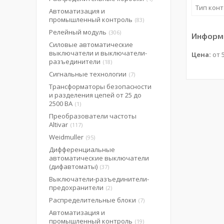
Тип кон
Автоматизация и
промышленный контроль
83
Релейный модуль
306
Информа
Силовые автоматические
выключатели и выключатели-
Цена:
от 5
разъединители
18
Сигнальные технологии
7
Трансформаторы безопасности
и разделения цепей от 25 до
2500 ВА
1
Преобразователи частоты
Altivar
117
Weidmuller
95
Дифференциальные
автоматические выключатели
(дифавтоматы)
37
Выключатели-разъединители-
предохранители
2
Распределительные блоки
7
Автоматизация и
промышленный контроль
19