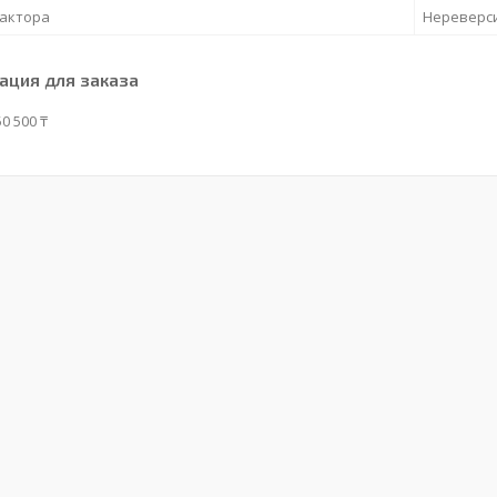
тактора
Нереверс
ция для заказа
0 500 ₸