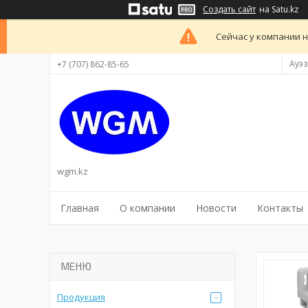
Создать сайт
на Satu.kz
Сейчас у компании н
Ауэз
+7 (707) 862-85-65
wgm.kz
Главная
О компании
Новости
Контакты
Продукция