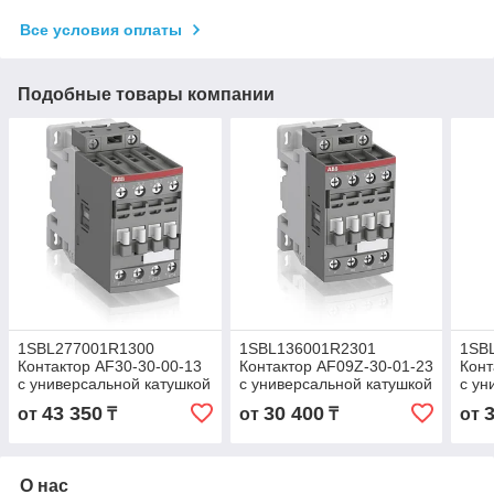
Все условия оплаты
Подобные товары компании
1SBL277001R1300
1SBL136001R2301
1SB
Контактор AF30-30-00-13
Контактор AF09Z-30-01-23
Конт
с универсальной катушкой
с универсальной катушкой
с ун
управления 100-
управления 100-
упра
43 350
30 400
от
₸
от
₸
от
250BAC/DC
250BAC/DC
250
О нас