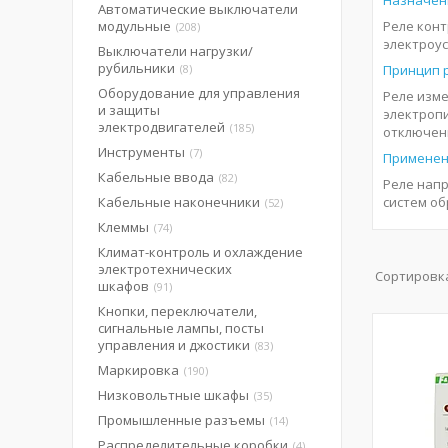
Назначен
Автоматические выключатели
модульные
Реле кон
208
электроус
Выключатели нагрузки/
рубильники
8
Принцип 
Оборудование для управления
Реле изм
и защиты
электроп
электродвигателей
185
отключени
Инструменты
7
Примене
Кабельные ввода
82
Реле нап
Кабельные наконечники
систем об
52
Клеммы
74
Климат-контроль и охлаждение
электротехнических
шкафов
91
Кнопки, переключатели,
сигнальные лампы, посты
управления и джостики
83
Маркировка
190
Низковольтные шкафы
35
Промышленные разъемы
14
Распределительные коробки
4