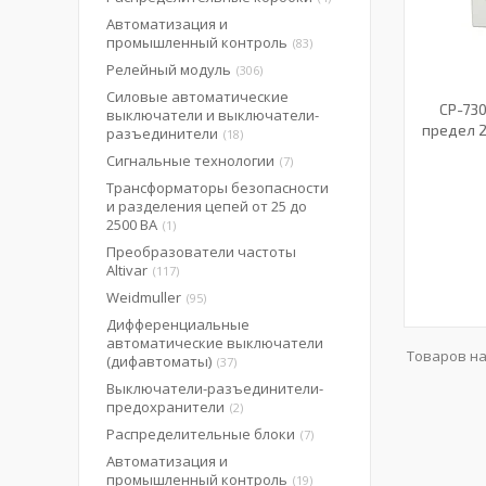
Автоматизация и
промышленный контроль
83
Релейный модуль
306
Силовые автоматические
CP-73
выключатели и выключатели-
предел 2
разъединители
18
Сигнальные технологии
7
Трансформаторы безопасности
и разделения цепей от 25 до
2500 ВА
1
Преобразователи частоты
Altivar
117
Weidmuller
95
Дифференциальные
автоматические выключатели
(дифавтоматы)
37
Выключатели-разъединители-
предохранители
2
Распределительные блоки
7
Автоматизация и
промышленный контроль
19