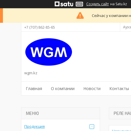
Создать сайт
на Satu.kz
Сейчас у компании н
Ауэз
+7 (707) 862-85-65
wgm.kz
Главная
О компании
Новости
Контакты
РЕЛЕ Н
Продукция