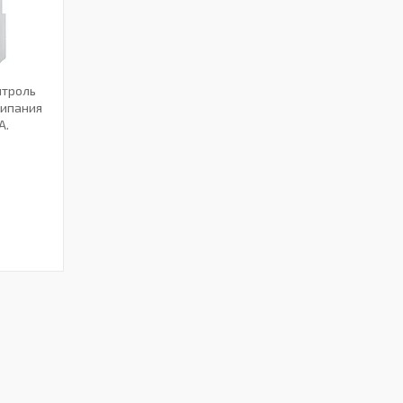
нтроль
липания
А.