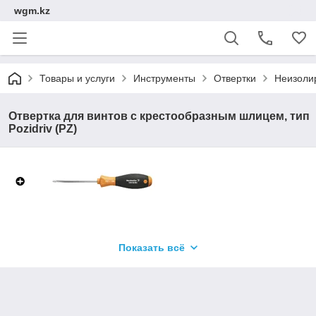
wgm.kz
Товары и услуги
Инструменты
Отвертки
Неизоли
Отвертка для винтов с крестообразным шлицем, тип
Pozidriv (PZ)
Отвертка для крестообразного шлица типа Pozidrive, SDK PZ
Показать всё
DIN 5262, ISO 8764/2-PZ, выходной присоединительный
размер согласно ISO 8764-PZ, острие из хромистой стали -
Chrom Top, рукоятка SoftFinish