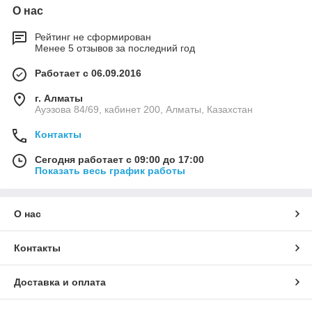
корпусе
О нас
·
быстрый
Рейтинг не сформирован
нагрев по
Менее 5 отзывов за последний год
технологии
PTC
Работает с 06.09.2016
·
г. Алматы
монтируем
Ауэзова 84/69, кабинет 200, Алматы, Казахстан
ый на стену
или дин-
Контакты
рейку
Сегодня работает с 09:00 до 17:00
· низкая
Показать весь график работы
температур
а
поверхност
О нас
и
·
Контакты
защитная
решетка
·
Доставка и оплата
возможност
ь установки