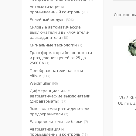
Автоматизация и
промышленный контроль
83
Релейный модуль
306
Силовые автоматические
выключатели и выключатели-
разъединители
18
Сигнальные технологии
7
Трансформаторы безопасности
и разделения цепей от 25 до
2500 ВА
1
Преобразователи частоты
Altivar
117
Weidmuller
95
Дифференциальные
автоматические выключатели
VG 7-K68
(дифавтоматы)
37
OD min. 3
Выключатели-разъединители-
предохранители
2
Распределительные блоки
7
Автоматизация и
промышленный контроль
19