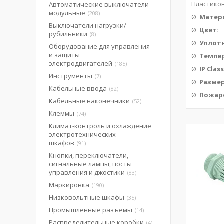
Пластиков
Автоматические выключатели
модульные
208
Ø
Матер
Выключатели нагрузки/
Ø
Цвет
рубильники
8
Ø
Уплот
Оборудование для управления
и защиты
Ø
Темпе
электродвигателей
185
Ø
IP Clas
Инструменты
7
Ø
Разме
Кабельные ввода
82
Ø
Пожар
Кабельные наконечники
52
Клеммы
74
Климат-контроль и охлаждение
электротехнических
шкафов
91
Кнопки, переключатели,
сигнальные лампы, посты
управления и джостики
83
Маркировка
190
Низковольтные шкафы
35
Промышленные разъемы
14
Распределительные коробки
4