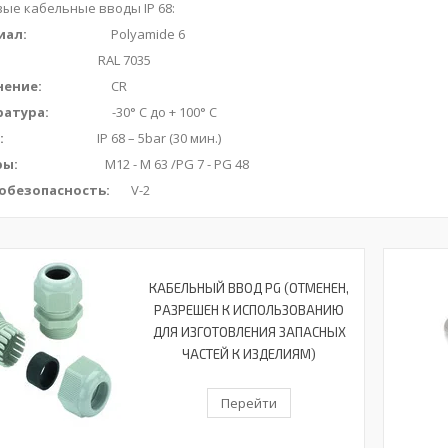
ые кабельные вводы IP 68:
иал:
Polyamide 6
:
RAL 7035
нение:
CR
ратура:
-30° C до + 100° C
s:
IP 68 – 5bar (30 мин.)
ры:
M12 - M 63 /PG 7 - PG 48
обезопасность:
V-2
КАБЕЛЬНЫЙ ВВОД PG (ОТМЕНЕН,
РАЗРЕШЕН К ИСПОЛЬЗОВАНИЮ
ДЛЯ ИЗГОТОВЛЕНИЯ ЗАПАСНЫХ
ЧАСТЕЙ К ИЗДЕЛИЯМ)
Перейти