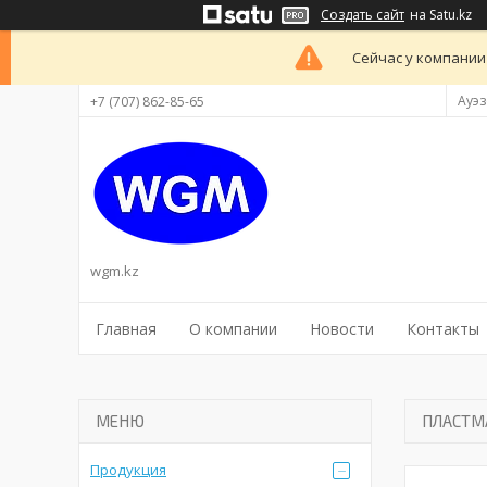
Создать сайт
на Satu.kz
Сейчас у компании
Ауэз
+7 (707) 862-85-65
wgm.kz
Главная
О компании
Новости
Контакты
ПЛАСТМА
Продукция