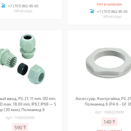
Нет в наличии
+7 (707) 862-85-65
WhatsApp
+7 (707) 862-85-65
WhatsApp
й ввод, PG 21, 11 mm, OD min.
Аксессуар, Контргайка, PG 21
OD max. 18.00 mm, IP67, IP68 — 5
Полиамид 6 (PA 6 - GF 3
р (30 мин), Полиамид 6
1698220000
1569020000
140 ₸
590 ₸
Нет в наличии