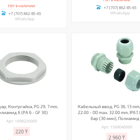
Нет в наличии
+7 (707) 862-85-65
WhatsApp
+7 (707) 862-85-65
WhatsApp
ар, Контргайка, PG 29, 7 mm,
Кабельный ввод, PG 36, 13 mm,
лиамид 6 (PA 6 - GF 30)
22.00 - OD max. 32.00 mm, IP67,
бар (30 мин), Полиамид
1698230000
1569040000
220 ₸
2 960 ₸