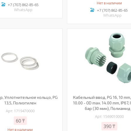
Нет в наличии
+7 (707) 862-85-65
WhatsApp
+7 (707) 862-85-65
WhatsApp
р, Уплотнительное кольцо, PG
Кабельный ввод, PG 16, 10 mm,
13,5, Полиэтилен
10.00 - OD max. 14.00 mm, IP67,
бар (30 мин), Полиамид
1719470000
1569010000
60 ₸
390 ₸
Нет в наличии