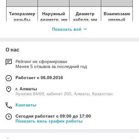
Типоразмер
Наружный
Диаметр
Взаимозаме
резьбы
диаметр, мм
кабеля, мм
няемый
метрически
Показать всё
й аналог
Pg 7
12,5
6,0
M 12
О нас
Pg 7
12,5
6,0
M 16
Рейтинг не сформирован
Менее 5 отзывов за последний год
Pg 9
15,5
8,0
M 16
Работает с 06.09.2016
Pg 11
18,6
10,0
M 20
г. Алматы
Ауэзова 84/69, кабинет 200, Алматы, Казахстан
Pg 13,5
20,4
12,0
M 20
Контакты
Сегодня работает с 09:00 до 17:00
Pg 13,5
20,4
12,0
M 25
Показать весь график работы
Pg 16
22,5
14,0
M 20