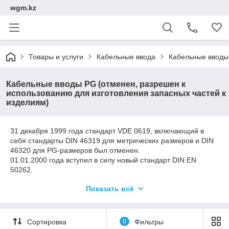
wgm.kz
Товары и услуги
Кабельные ввода
Кабельные вводы 
Кабельные вводы PG (отменен, разрешен к
использованию для изготовления запасных частей к
изделиям)
31 декабря 1999 года стандарт VDE 0619, включающий в
себя стандарты DIN 46319 для метрических размеров и DIN
46320 для PG-размеров был отменен.
01.01.2000 года вступил в силу новый стандарт DIN EN
50262.
Новый стандарт основан на метрических размерах. В
Показать всё
переходный период - до 01.03.2001 - PG-стандарт был
разрешен к использованию для изготовления запасных
частей к изделиям, использующим резьбу PG. Десять
размеров PG7 / 9 / 11 / 13,5 / 16 / 21 / 29 / 36 / 42 и PG 48
Сортировка
0
Фильтры
были заменены восемью метрическими размерами: M12 / 16