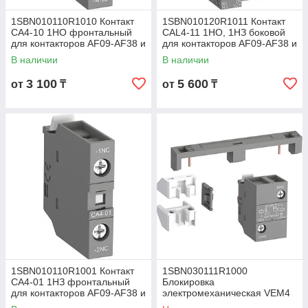
1SBN010110R1010 Контакт
1SBN010120R1011 Контакт
CA4-10 1НО фронтальный
CAL4-11 1НО, 1НЗ боковой
для контакторов AF09-AF38 и
для контакторов AF09-AF38 и
NF
NF
В наличии
В наличии
3 100
5 600
от
₸
от
₸
1SBN010110R1001 Контакт
1SBN030111R1000
CA4-01 1НЗ фронтальный
Блокировка
для контакторов AF09-AF38 и
электромеханическая VEM4
NF
для контакторов AF09…AF38