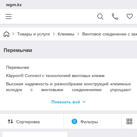
wgm.kz
Товары и услуги
Клеммы
Винтовое соединение с за
Перемычки
Перемычки
Klippon® Connect с технологией винтовых клемм
Высокая надежность и разнообразие конструкций клеммных
колодок с винтовыми соединениями упрощают
проектирование и оптимизируют эксплуатационную
безопасность. Klippon® Connect обеспечивает
Показать всё
подтвержденное на практике соответствие широкому ряду
различных требований.
Сортировка
0
Фильтры