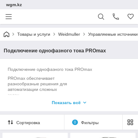
wgm.kz
Товары и услуги
Weidmuller
Управляемые источники
Подключение однофазного тока PROmax
Подключение однофазного тока PROmax
PROmax обеспечивает
разнообразные решения для
автоматизации сложных
задач.
Показать всё
Высокие показатели и
надежные силовые
устройства с
Сортировка
0
Фильтры
переключающимся режимом
рассчитаны на особо
сложные задачи. PROmax