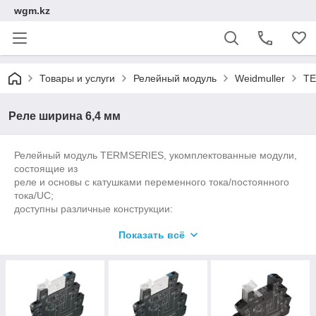
wgm.kz
Товары и услуги
Релейный модуль
Weidmuller
TE
Реле ширина 6,4 мм
Релейный модуль TERMSERIES, укомплектованные модули,
состоящие из
реле и основы с катушками переменного тока/постоянного
тока/UC;
доступны различные конструкции:
Показать всё
• С винтом и пружинным соединением
• контакт AgNi, опционально с плотными позолоченными
контактами
• 1 и 2 перекидных контакта
• Дополнительно с подачей различного напряжения: от 24 до
230 В UC