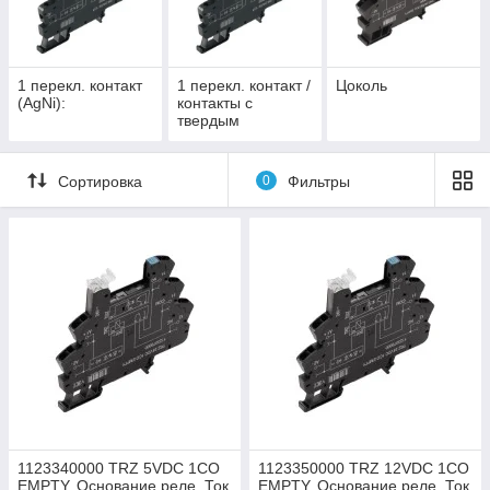
• с различными защитными контурами
На входе (полупроводниковый диод, резистивно-ёмкостной
фильтр)
• Эжекторная рукоятка с освещением
1 перекл. контакт
1 перекл. контакт /
Цоколь
(AgNi):
контакты с
твердым
золочением:
Сортировка
0
Фильтры
1123340000 TRZ 5VDC 1CO
1123350000 TRZ 12VDC 1CO
EMPTY, Основание реле, Ток
EMPTY, Основание реле, Ток