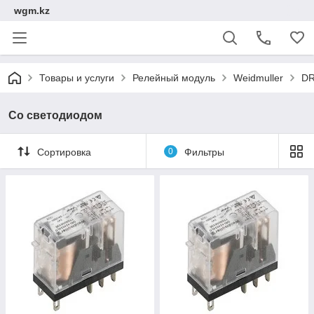
wgm.kz
Товары и услуги
Релейный модуль
Weidmuller
DR
Со светодиодом
Сортировка
0
Фильтры