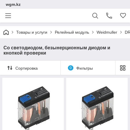
wgm.kz
Товары и услуги
Релейный модуль
Weidmuller
DR
Со светодиодом, безынерционным диодом и
кнопкой проверки
Сортировка
0
Фильтры