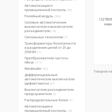
Автоматизация и
промышленный контроль
83
Релейный модуль
306
1327800
Силовые автоматические
марк
выключатели и выключатели-
разъединители
18
Сигнальные технологии
7
Трансформаторы безопасности
и разделения цепей от 25 до
2500 ВА
1
Преобразователи частоты
Altivar
117
Weidmuller
95
Дифференциальные
автоматические выключатели
(дифавтоматы)
37
Выключатели-разъединители-
предохранители
2
Распределительные блоки
7
Автоматизация и
промышленный контроль
19