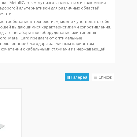
е, MetalliCards могут изготавливаться из алюминия
дорогой альтернативой для различных областей
ечати.
е требования к технологиям, можно чувствовать себя
адающей выдающимися характеристиками сопротивления.
удь то негабаритное оборудование или типовая
ого, MetalliCard предлагают оптимальные
использование благодаря различным вариантам
 в сочетании с кабельными стяжками из нержавеющей
Галерея
Список