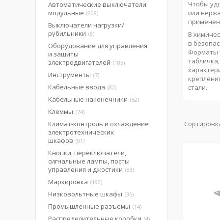
Чтобы удо
Автоматические выключатели
модульные
или нерж
208
применени
Выключатели нагрузки/
рубильники
8
В химиче
в безопа
Оборудование для управления
Форматы 
и защиты
табличка,
электродвигателей
185
характери
Инструменты
7
крепления
Кабельные ввода
стали.
82
Кабельные наконечники
52
Клеммы
74
Климат-контроль и охлаждение
электротехнических
шкафов
91
Кнопки, переключатели,
сигнальные лампы, посты
управления и джостики
83
Маркировка
190
Низковольтные шкафы
35
Промышленные разъемы
14
Распределительные коробки
4