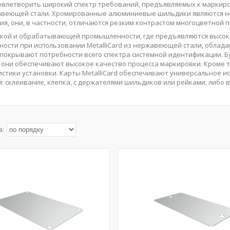
влетворить широкий спектр требований, предъявляемых к маркировк
авеющей стали. Хромированные алюминиевые шильдики являются не
я, они, в частности, отличаются резким контрастом многоцветной п
ской и обрабатывающей промышленности, где предъявляются высоки
сности при использовании MetalliCard из нержавеющей стали, обл
покрывают потребности всего спектра системной идентификации. Б
 они обеспечивают высокое качество процесса маркировки. Кроме т
стики установки. Карты MetalliCard обеспечивают универсальное 
: склеивание, клепка, с держателями шильдиков или рейками, либо