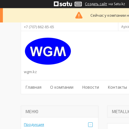
Создать сайт
на Satu.kz
Сейчас у компании н
Ауэз
+7 (707) 862-85-65
wgm.kz
Главная
О компании
Новости
Контакты
METALL
Продукция