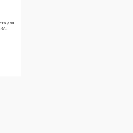
рта для
x3AL