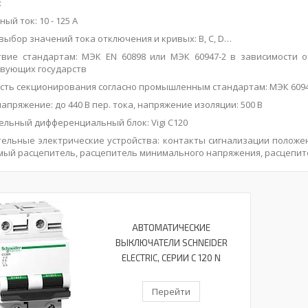
:
ый ток: 10 - 125
A
выбор значений тока отключения и кривых:
B
,
C
,
D
…
твие стандартам: МЭК
EN
60898 или МЭК 60947-2 в зависимости 
твующих государств
сть секционирования согласно промышленным стандартам: МЭК 609
апряжение: до 440 В пер. тока, напряжение изоляции: 500 В
льный дифференциальный блок: Vigi C120
тельные электрические устройства: контакты сигнализации положе
мый расцепитель, расцепитель минимального напряжения, расцепит
АВТОМАТИЧЕСКИЕ
ВЫКЛЮЧАТЕЛИ SCHNEIDER
ELECTRIC, СЕРИИ С 120 N
Перейти