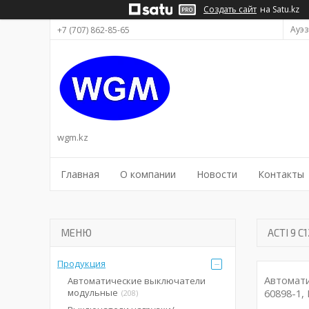
Создать сайт
на Satu.kz
Ауэз
+7 (707) 862-85-65
wgm.kz
Главная
О компании
Новости
Контакты
ACTI 9 
Продукция
Автомат
Автоматические выключатели
модульные
60898-1,
208