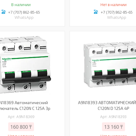
В наличии
Нет в наличии
+7 (707) 862-85-65
+7 (707) 862-85-65
WhatsApp
WhatsApp
N18369 Автоматический
A9N18393 АВТОМАТИЧЕСКИЙ
лючатель C120N C 125A 3p
C120N D 125A 4P
A9N18369
A9N18393
160 800 ₸
13 160 ₸