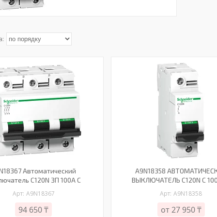
N18367 Автоматический
A9N18358 АВТОМАТИЧЕС
лючатель C120N ЗП 100А С
ВЫКЛЮЧАТЕЛЬ C120N C 100
A9N18367
A9N18358
94 650 ₸
от 27 950 ₸