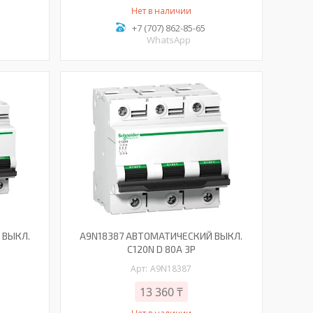
Нет в наличии
+7 (707) 862-85-65
WhatsApp
 ВЫКЛ.
A9N18387 АВТОМАТИЧЕСКИЙ ВЫКЛ.
C120N D 80A 3P
A9N18387
13 360 ₸