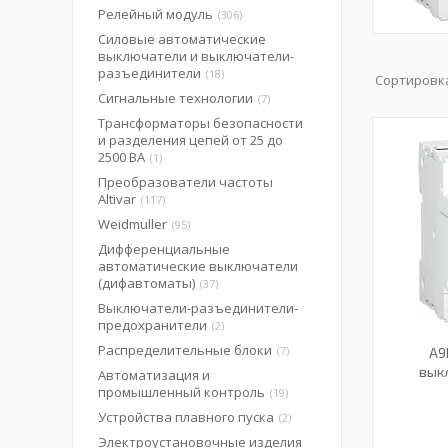
Релейный модуль
306
Силовые автоматические
выключатели и выключатели-
разъединители
18
Сигнальные технологии
7
Трансформаторы безопасности
и разделения цепей от 25 до
2500 ВА
1
Преобразователи частоты
Altivar
117
Weidmuller
95
Дифференциальные
автоматические выключатели
(дифавтоматы)
37
Выключатели-разъединители-
предохранители
2
Распределительные блоки
7
A9
вык
Автоматизация и
промышленный контроль
19
Устройства плавного пуска
2
Электроустановочные изделия