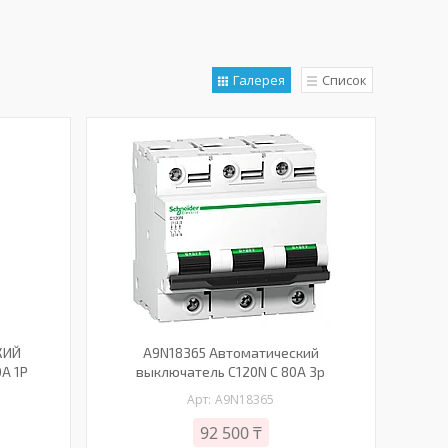
Галерея
Список
КИЙ
A9N18365 Автоматический
A 1P
выключатель C120N C 80A 3p
A9N18365
92 500 ₸