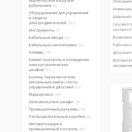
Выключатели нагрузки/
Описание
рубильники
8
Номинальн
Оборудование для управления
Широкий 
и защиты
электродвигателей
185
Соответс
соответс
Инструменты
7
Возможно
Кабельные ввода
82
Кабельные наконечники
Рабочее н
52
Клеммы
Дополните
74
Климат-контроль и охлаждение
Вспомога
электротехнических
независи
шкафов
91
Кнопки, переключатели,
сигнальные лампы, посты
управления и джостики
83
Маркировка
190
Низковольтные шкафы
35
Промышленные разъемы
14
Распределительные коробки
4
Автоматизация и
промышленный контроль
83